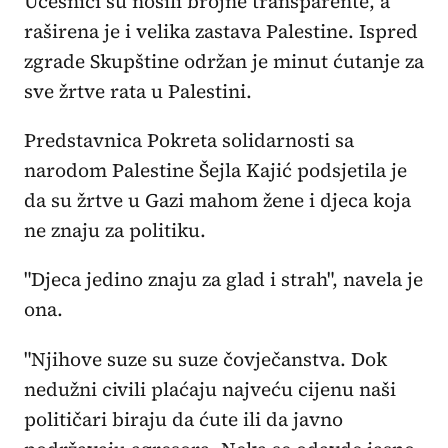
Učesnici su nosili brojne transparente, a
raširena je i velika zastava Palestine. Ispred
zgrade Skupštine održan je minut ćutanje za
sve žrtve rata u Palestini.
Predstavnica Pokreta solidarnosti sa
narodom Palestine Šejla Kajić podsjetila je
da su žrtve u Gazi mahom žene i djeca koja
ne znaju za politiku.
"Djeca jedino znaju za glad i strah", navela je
ona.
"Njihove suze su suze čovječanstva. Dok
nedužni civili plaćaju najveću cijenu naši
političari biraju da ćute ili da javno