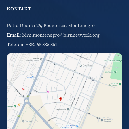
KONTAKT
Petra Dedića 26, Podgorica, Montenegro
Email:
birn.montenegro@birnnetwork.org
Telefon:
+382 68 885 861