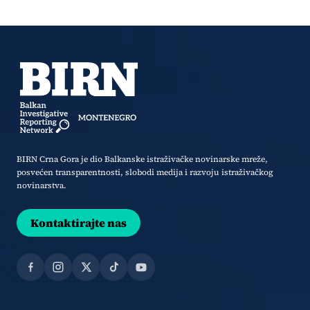
BIRN Crna Gora je dio Balkanske istraživačke novinarske mreže,
posvećen transparentnosti, slobodi medija i razvoju istraživačkog
novinarstva.
Kontaktirajte nas
Facebook
Instagram
X
TikTok
YouTube