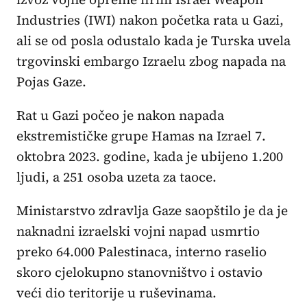
Industries (IWI) nakon početka rata u Gazi,
ali se od posla odustalo kada je Turska uvela
trgovinski embargo Izraelu zbog napada na
Pojas Gaze.
Rat u Gazi počeo je nakon napada
ekstremističke grupe Hamas na Izrael 7.
oktobra 2023. godine, kada je ubijeno 1.200
ljudi, a 251 osoba uzeta za taoce.
Ministarstvo zdravlja Gaze saopštilo je da je
naknadni izraelski vojni napad usmrtio
preko 64.000 Palestinaca, interno raselio
skoro cjelokupno stanovništvo i ostavio
veći dio teritorije u ruševinama.