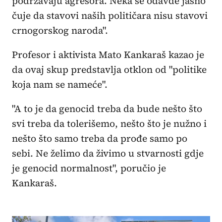
podržavaju agresora. Neka se odavde jasno
čuje da stavovi naših političara nisu stavovi
crnogorskog naroda".
Profesor i aktivista Mato Kankaraš kazao je
da ovaj skup predstavlja otklon od "politike
koja nam se nameće".
"A to je da genocid treba da bude nešto što
svi treba da tolerišemo, nešto što je nužno i
nešto što samo treba da prođe samo po
sebi. Ne želimo da živimo u stvarnosti gdje
je genocid normalnost", poručio je
Kankaraš.