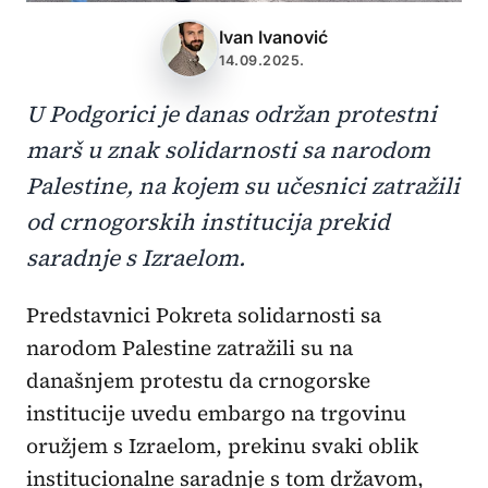
Ivan Ivanović
14.09.2025.
U Podgorici je danas održan protestni
marš u znak solidarnosti sa narodom
Palestine, na kojem su učesnici zatražili
od crnogorskih institucija prekid
saradnje s Izraelom.
Predstavnici Pokreta solidarnosti sa
narodom Palestine zatražili su na
današnjem protestu da crnogorske
institucije uvedu embargo na trgovinu
oružjem s Izraelom, prekinu svaki oblik
institucionalne saradnje s tom državom,