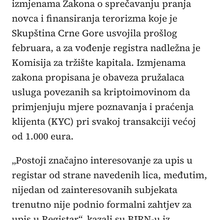
izmjenama Zakona o sprečavanju pranja
novca i finansiranja terorizma koje je
Skupština Crne Gore usvojila prošlog
februara, a za vođenje registra nadležna je
Komisija za tržište kapitala. Izmjenama
zakona propisana je obaveza pružalaca
usluga povezanih sa kriptoimovinom da
primjenjuju mjere poznavanja i praćenja
klijenta (KYC) pri svakoj transakciji većoj
od 1.000 eura.
„Postoji značajno interesovanje za upis u
registar od strane navedenih lica, međutim,
nijedan od zainteresovanih subjekata
trenutno nije podnio formalni zahtjev za
upis u Registar“, kazali su BIRN-u iz