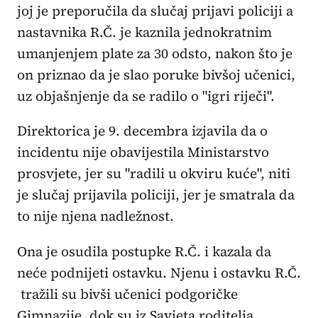
joj je preporučila da slučaj prijavi policiji a
nastavnika R.Č. je kaznila jednokratnim
umanjenjem plate za 30 odsto, nakon što je
on priznao da je slao poruke bivšoj učenici,
uz objašnjenje da se radilo o "igri riječi".
Direktorica je 9. decembra izjavila da o
incidentu nije obavijestila Ministarstvo
prosvjete, jer su "radili u okviru kuće", niti
je slučaj prijavila policiji, jer je smatrala da
to nije njena nadležnost.
Ona je osudila postupke R.Č. i kazala da
neće podnijeti ostavku. Njenu i ostavku R.Č.
tražili su bivši učenici podgoričke
Gimnazije, dok su iz Savjeta roditelja