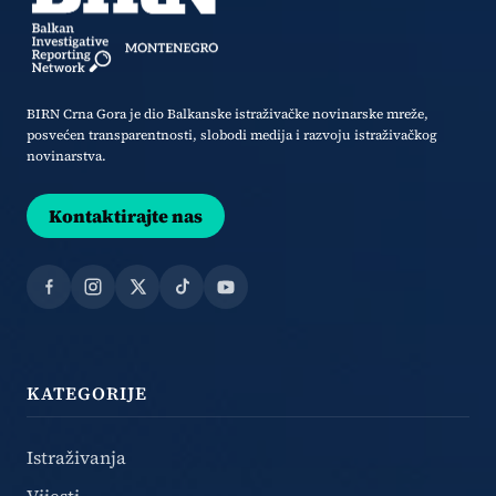
BIRN Crna Gora je dio Balkanske istraživačke novinarske mreže,
posvećen transparentnosti, slobodi medija i razvoju istraživačkog
novinarstva.
Kontaktirajte nas
Facebook
Instagram
X
TikTok
YouTube
KATEGORIJE
Istraživanja
Vijesti