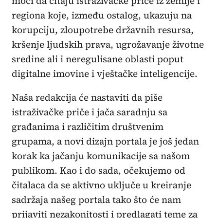
moći da čitaju istraživačke priče iz zemlje i
regiona koje, između ostalog, ukazuju na
korupciju, zloupotrebe državnih resursa,
kršenje ljudskih prava, ugrožavanje životne
sredine ali i neregulisane oblasti poput
digitalne imovine i vještačke inteligencije.
Naša redakcija će nastaviti da piše
istraživačke priče i jača saradnju sa
građanima i različitim društvenim
grupama, a novi dizajn portala je još jedan
korak ka jačanju komunikacije sa našom
publikom. Kao i do sada, očekujemo od
čitalaca da se aktivno uključe u kreiranje
sadržaja našeg portala tako što će nam
prijaviti nezakonitosti i predlagati teme za