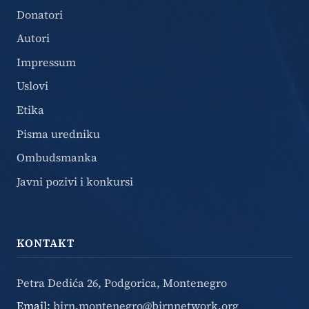
Donatori
Autori
Impressum
Uslovi
Etika
Pisma uredniku
Ombudsmanka
Javni pozivi i konkursi
KONTAKT
Petra Dedića 26, Podgorica, Montenegro
Email:
birn.montenegro@birnnetwork.org