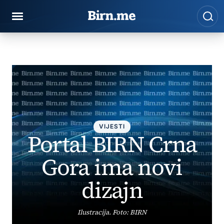
Preskoči na sadržaj
Pre
BIRN
Vijesti
Portal BIRN Crna Gora ima novi dizajn
VIJESTI
Portal BIRN Crna
Gora ima novi
dizajn
Ilustracija. Foto: BIRN