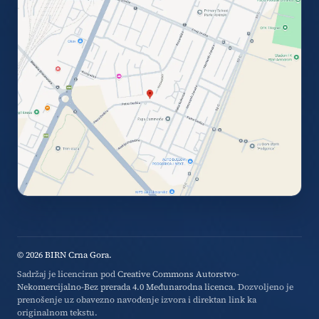
© 2026 BIRN Crna Gora.
Sadržaj je licenciran pod
Creative Commons Autorstvo-
Nekomercijalno-Bez prerada 4.0 Međunarodna licenca
. Dozvoljeno je
prenošenje uz obavezno navođenje izvora i direktan link ka
originalnom tekstu.