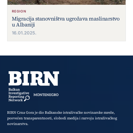
REGION
Migracija stanovništva ugrožava maslinarstvo
u Albaniji
16.01.2025.
BIRN Crna Gora je dio Balkanske istraživačke novinarske mreže,
posvećen transparentnosti, slobodi medija i razvoju istraživačkog
novinarstva.