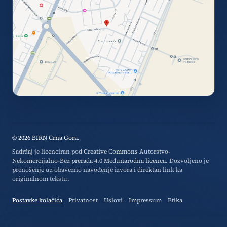
© 2026 BIRN Crna Gora.
Sadržaj je licenciran pod
Creative Commons Autorstvo-
Nekomercijalno-Bez prerada 4.0 Međunarodna licenca
. Dozvoljeno je
prenošenje uz obavezno navođenje izvora i direktan link ka
originalnom tekstu.
Postavke kolačića
Privatnost
Uslovi
Impressum
Etika