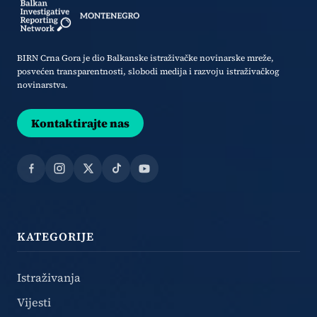
BIRN Crna Gora je dio Balkanske istraživačke novinarske mreže,
posvećen transparentnosti, slobodi medija i razvoju istraživačkog
novinarstva.
Kontaktirajte nas
Facebook
Instagram
X
TikTok
YouTube
KATEGORIJE
Istraživanja
Vijesti