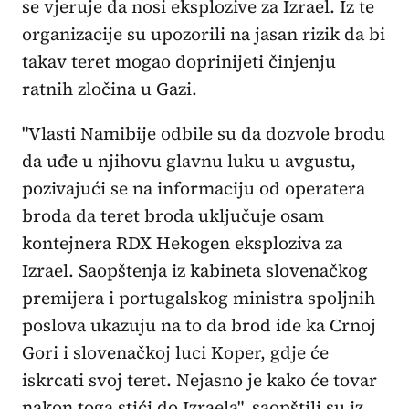
se vjeruje da nosi eksplozive za Izrael. Iz te
organizacije su upozorili na jasan rizik da bi
takav teret mogao doprinijeti činjenju
ratnih zločina u Gazi.
"Vlasti Namibije odbile su da dozvole brodu
da uđe u njihovu glavnu luku u avgustu,
pozivajući se na informaciju od operatera
broda da teret broda uključuje osam
kontejnera RDX Hekogen eksploziva za
Izrael. Saopštenja iz kabineta slovenačkog
premijera i portugalskog ministra spoljnih
poslova ukazuju na to da brod ide ka Crnoj
Gori i slovenačkoj luci Koper, gdje će
iskrcati svoj teret. Nejasno je kako će tovar
nakon toga stići do Izraela", saopštili su iz