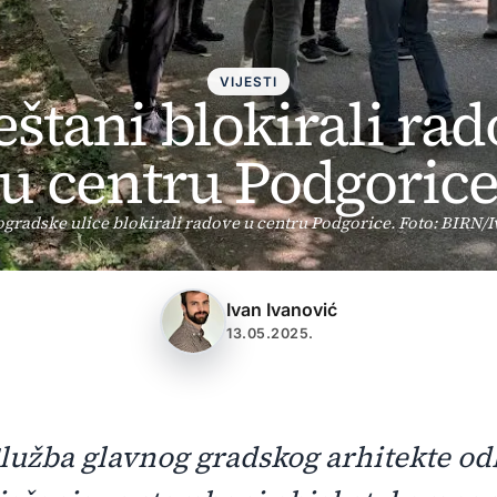
VIJESTI
štani blokirali ra
u centru Podgoric
gradske ulice blokirali radove u centru Podgorice. Foto: BIRN/
Ivan Ivanović
13.05.2025.
Služba glavnog gradskog arhitekte od