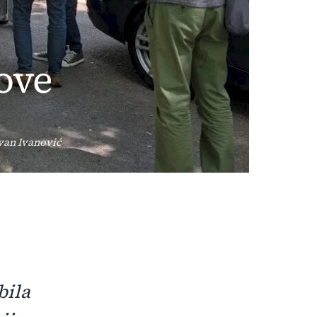
dove
e
Ivan Ivanović
bila