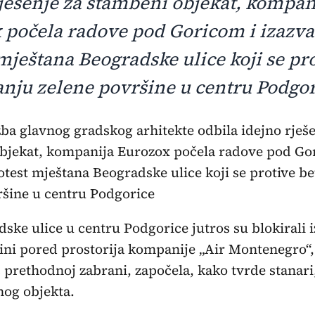
rješenje za stambeni objekat, kompan
 počela radove pod Goricom i izazva
mještana Beogradske ulice koji se pr
anju zelene površine u centru Podgo
bjekat, kompanija Eurozox počela radove pod Go
otest mještana Beogradske ulice koji se protive b
ršine u centru Podgorice
ske ulice u centru Podgorice jutros su blokirali 
ini pored prostorija kompanije „Air Montenegro“, 
prethodnoj zabrani, započela, kako tvrde stanari
og objekta.