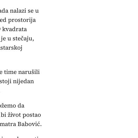
da nalazi se u
ed prostorija
9 kvadrata
e u stečaju,
starskoj
e time narušili
toji nijedan
.
možemo da
bi život postao
smatra Babović.