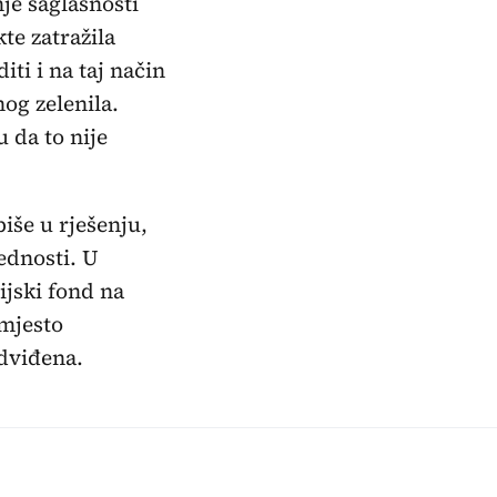
je saglasnosti
te zatražila
ti i na taj način
og zelenila.
 da to nije
iše u rješenju,
ednosti. U
ijski fond na
mjesto
edviđena.