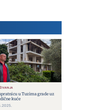
AŽIVANJA
spratnicu u Tuzima grade uz
dične kuće
5.2025.