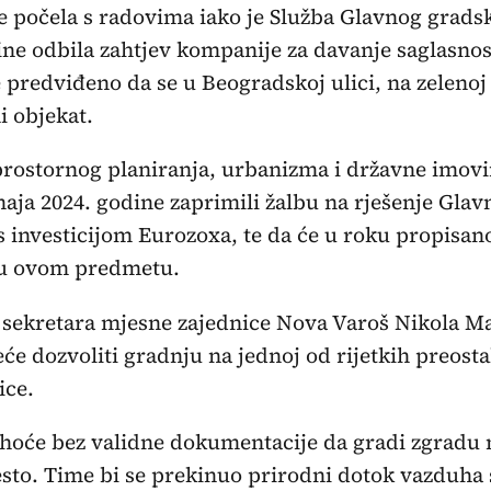
 počela s radovima iako je Služba Glavnog gradsk
ne odbila zahtjev kompanije za davanje saglasnos
e predviđeno da se u Beogradskoj ulici, na zelenoj
i objekat.
prostornog planiranja, urbanizma i državne imovin
aja 2024. godine zaprimili žalbu na rješenje Gla
 s investicijom Eurozoxa, te da će u roku propis
 u ovom predmetu.
i sekretara mjesne zajednice Nova Varoš Nikola M
eće dozvoliti gradnju na jednoj od rijetkih preosta
ice.
hoće bez validne dokumentacije da gradi zgradu n
jesto. Time bi se prekinuo prirodni dotok vazduha 