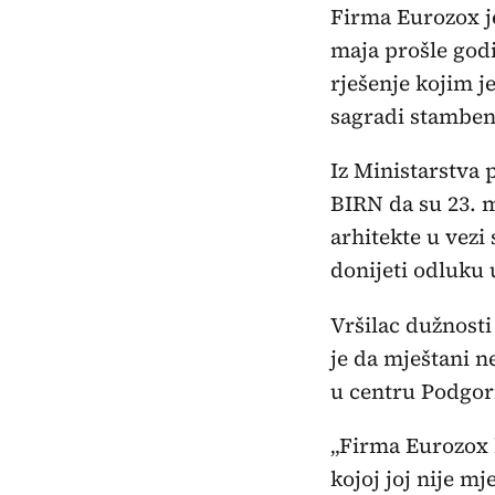
Firma Eurozox je
maja prošle godi
rješenje kojim j
sagradi stamben
Iz Ministarstva 
BIRN da su 23. m
arhitekte u vezi
donijeti odluku
Vršilac dužnost
je da mještani n
u centru Podgor
„Firma Eurozox 
kojoj joj nije m