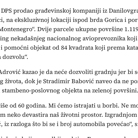
e DPS prodao građevinskoj kompaniji iz Danilovgra
i, na ekskluzivnoj lokaciji ispod brda Gorica i por
Montenegro“. Dvije parcele ukupne površine 1.11
ng nekadašnjeg nacionalnog avioprevoznika koji j
i pomoćni objekat od 84 kvadrata koji prema kata
 dozvolu“.
drović kazao je da neće dozvoliti gradnju jer bi s
 života, dok je Stradimir Babović naveo da ne pos
u stambeno-poslovnog objekta na zelenoj površini
više od 60 godina. Mi ćemo istrajati u borbi. Ne 
 neko devastira naš životni prostor. Izgradnjom 
iz razloga što bi se i broj automobila povećao“, 