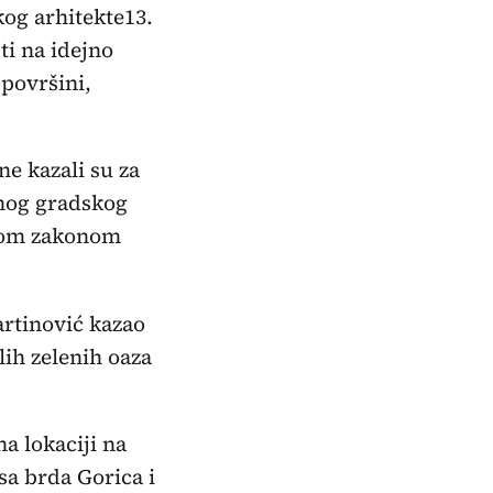
og arhitekte13.
ti na idejno
 površini,
e kazali su za
vnog gradskog
anom zakonom
artinović kazao
lih zelenih oaza
a lokaciji na
sa brda Gorica i