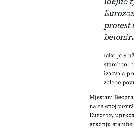
idejno 
Eurozox
protest 
betonir
Iako je Služba glavnog gradskog arhitekte odbila idejno rješenje za
stambeni o
izazvala pr
zelene pov
Mještani Beograd
na zelenoj površ
Eurozox, uprkos 
gradnju stamben