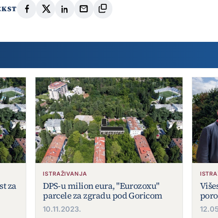
EKST
ISTRAŽIVANJA
ISTR
st za
DPS-u milion eura, "Eurozoxu"
Više
parcele za zgradu pod Goricom
poro
10.11.2023.
12.0