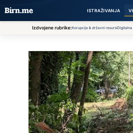
Preskoči na sadržaj
ISTRAŽIVANJA
V
Izdvojene rubrike:
Korupcija & državni resursi
Digitalna
BIRN
Vijesti
Mještani blokirali radove u centru Podgorice