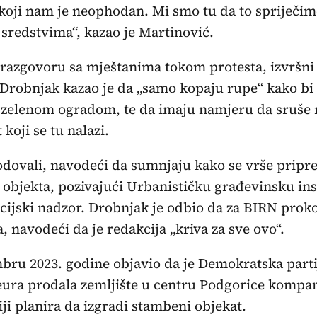
 koji nam je neophodan. Mi smo tu da to spriječim
sredstvima“, kazao je Martinović.
azgovoru sa mještanima tokom protesta, izvršni 
Drobnjak kazao je da „samo kopaju rupe“ kako bi
i zelenom ogradom, te da imaju namjeru da sruše 
koji se tu nalazi.
odovali, navodeći da sumnjaju kako se vrše pripr
 objekta, pozivajući Urbanističku građevinsku in
cijski nadzor. Drobnjak je odbio da za BIRN prok
, navodeći da je redakcija „kriva za sve ovo“.
ru 2023. godine objavio da je Demokratska partij
eura prodala zemljište u centru Podgorice kompan
iji planira da izgradi stambeni objekat.