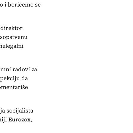
o i borićemo se
direktor
 sopstvenu
nelegalni
emni radovi za
spekciju da
omentariše
a socijalista
iji Eurozox,