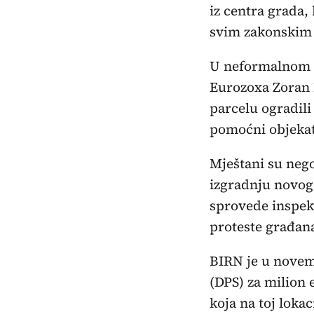
iz centra grada,
svim zakonskim 
U neformalnom r
Eurozoxa Zoran 
parcelu ogradil
pomoćni objekat 
Mještani su neg
izgradnju novog
sprovede inspek
proteste građana
BIRN je u novemb
(DPS) za milion 
koja na toj lokac