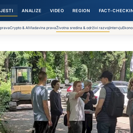
IJESTI
ANALIZE
VIDEO
REGION
FACT-CHECKI
 prava
Crypto & AI
Vladavina prava
Životna sredina & održivi razvoj
Intervju
Ekono