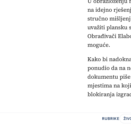
U obrazloženju r
na idejno rješen
stručno mišljenj
uvažiti plansku
Obrađivači Elabo
moguće.
Kako bi nadoknad
ponudio da na ne
dokumentu piše i 
mjestima na koj
blokiranja izgra
RUBRIKE
ŽIV