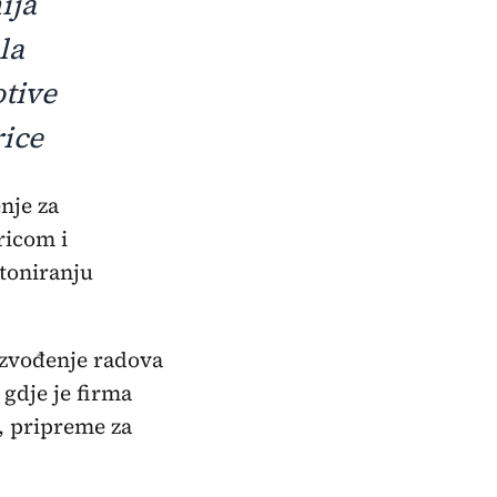
ija
la
otive
rice
ricom i
etoniranju
izvođenje radova
gdje je firma
, pripreme za