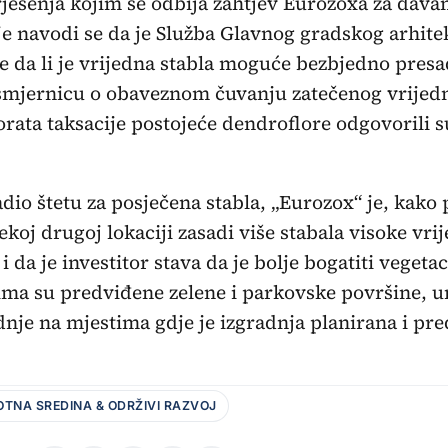
ješenja kojim se odbija zahtjev Eurozoxa za davan
je navodi se da je Služba Glavnog gradskog arhitek
e da li je vrijedna stabla moguće bezbjedno presadi
 smjernicu o obaveznom čuvanju zatečenog vrijedn
rata taksacije postojeće dendroflore odgovorili su
io štetu za posječena stabla, „Eurozox“ je, kako p
koj drugoj lokaciji zasadi više stabala visoke vrij
da je investitor stava da je bolje bogatiti vegetac
ima su predviđene zelene i parkovske površine, u
dnje na mjestima gdje je izgradnja planirana i pr
OTNA SREDINA & ODRŽIVI RAZVOJ