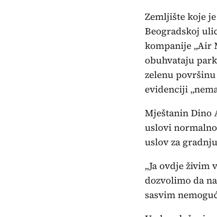
Zemljište koje j
Beogradskoj ulic
kompanije „Air 
obuhvataju parki
zelenu površinu 
evidenciji „nema
Mještanin Dino A
uslovi normalnog
uslov za gradnj
„Ja ovdje živim 
dozvolimo da nam
sasvim nemoguć, 