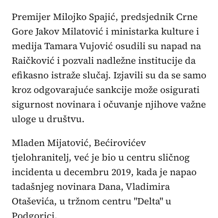
Premijer Milojko Spajić, predsjednik Crne
Gore Jakov Milatović i ministarka kulture i
medija Tamara Vujović osudili su napad na
Raičković i pozvali nadležne institucije da
efikasno istraže slučaj. Izjavili su da se samo
kroz odgovarajuće sankcije može osigurati
sigurnost novinara i očuvanje njihove važne
uloge u društvu.
Mladen Mijatović, Bećirovićev
tjelohranitelj, već je bio u centru sličnog
incidenta u decembru 2019, kada je napao
tadašnjeg novinara Dana, Vladimira
Otaševića, u tržnom centru "Delta" u
Podgorici.