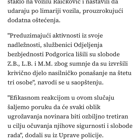
staklo na vozilu Raičković i nastavili da
udaraju po limariji vozila, prouzrokujući
dodatna oštećenja.
"Preduzimajući aktivnosti iz svoje
nadležnosti, službenici Odjeljenja
bezbjednosti Podgorica lišili su slobode
Z.B., L.B. i M.M. zbog sumnje da su izvršili
krivično djelo nasilničko ponašanje na štetu
tri osobe", navodi se u saopštenju.
"Efikasnom reakcijom u ovom slučaju
šaljemo poruku da će svaki oblik
ugrožavanja novinara biti ozbiljno tretiran
u cilju očuvanja njihove sigurnosti i slobode
rada", dodali su iz Uprave policije.