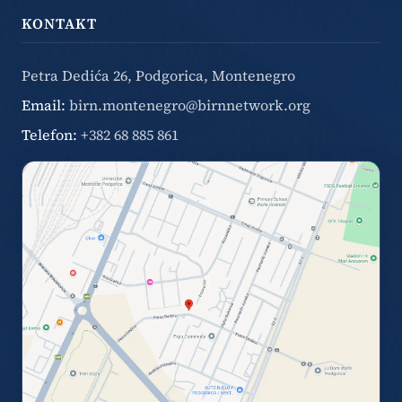
KONTAKT
Petra Dedića 26, Podgorica, Montenegro
Email:
birn.montenegro@birnnetwork.org
Telefon:
+382 68 885 861