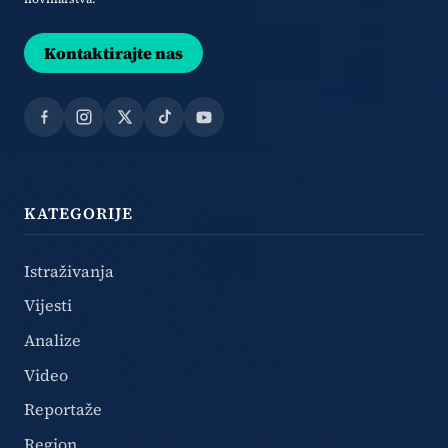
Kontaktirajte nas
Facebook
Instagram
X
TikTok
YouTube
KATEGORIJE
Istraživanja
Vijesti
Analize
Video
Reportaže
Region