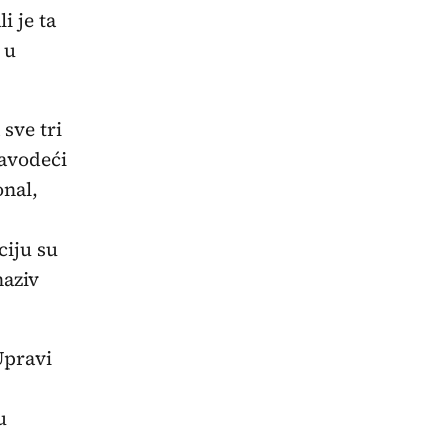
i je ta
 u
 sve tri
navodeći
onal,
ciju su
naziv
Upravi
u