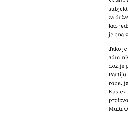
skladu 
subjek
za drža
kao jed
je ona 
Tako je
adminis
dok je 
Partiju
robe, j
Kastex 
proizvo
Multi O