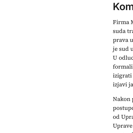
Komi
Firma M
suda tr
prava u
je sud 
U odluc
formali
izigrat
izjavi 
Nakon p
postupc
od Upra
Uprave 