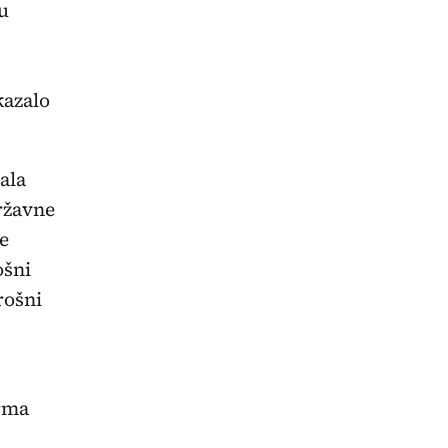
u
kazalo
ala
ržavne
je
ošni
rošni
irma