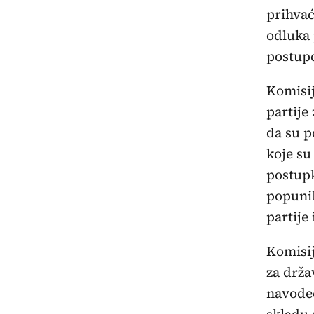
prihvać
odluka 
postupc
Komisij
partije
da su p
koje su
postupk
popunil
partije
Komisij
za drža
navodeć