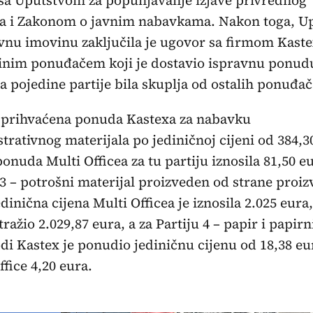
sa Uputstvom za popunjavanje izjave privrednog
ta i Zakonom o javnim nabavkama. Nakon toga, U
vnu imovinu zaključila je ugovor sa firmom Kast
inim ponuđačem koji je dostavio ispravnu ponudu
za pojedine partije bila skuplja od ostalih ponuđač
 prihvaćena ponuda Kastexa za nabavku
trativnog materijala po jediničnoj cijeni od 384,3
ponuda Multi Officea za tu partiju iznosila 81,50 e
 3 – potrošni materijal proizveden od strane proi
edinična cijena Multi Officea je iznosila 2.025 eura,
tražio 2.029,87 eura, a za Partiju 4 – papir i papirn
di Kastex je ponudio jediničnu cijenu od 18,38 eu
ffice 4,20 eura.