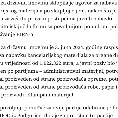
za državnu imovinu sklopila je ugovor za nabavk
rijskog materijala po skupljoj cijeni, nakon što je
a za zaštitu prava u postupcima javnih nabavki
ito isključila firmu sa povoljnijom ponudom, po
aživanje BIRN-a.
za državnu imovinu je 3. juna 2024. godine raspis
za nabavku kancelarijskog materijala za organe d
u vrijednosti od 1.022.322 eura, a javni poziv bio 
jen po partijama – administrativni materijal, potr
al proizveden od strane proizvođača opreme, pot
al proizveden od strane proizvođača robe, papir i
 proizvodi i štampani materijal.
povoljniji ponuđač za dvije partije odabrana je f
DOO iz Podgorice, dok je za preostale tri partije