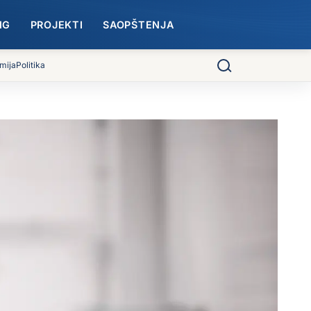
NG
PROJEKTI
SAOPŠTENJA
mija
Politika
Pretraga