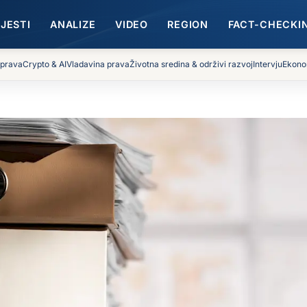
IJESTI
ANALIZE
VIDEO
REGION
FACT-CHECKI
 prava
Crypto & AI
Vladavina prava
Životna sredina & održivi razvoj
Intervju
Ekono
celarijski materijal