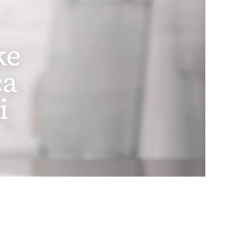
ke
ća
i