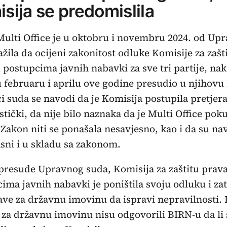
sija se predomislila
ulti Office je u oktobru i novembru 2024. od Up
ažila da ocijeni zakonitost odluke Komisije za zašt
 postupcima javnih nabavki za sve tri partije, na
u februaru i aprilu ove godine presudio u njihovu 
i suda se navodi da je Komisija postupila pretjer
stički, da nije bilo naznaka da je Multi Office pok
i Zakon niti se ponašala nesavjesno, kao i da su na
jasni i u skladu sa zakonom.
resude Upravnog suda, Komisija za zaštitu prava
ima javnih nabavki je poništila svoju odluku i zat
ve za državnu imovinu da ispravi nepravilnosti. 
za državnu imovinu nisu odgovorili BIRN-u da li