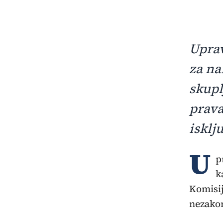
Uprav
za na
skupl
prava
isklj
U
p
k
Komisij
nezakon