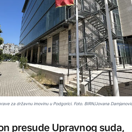
rave za državnu imovinu u Podgorici. Foto. BIRN/Jovana Damjanovi
on presude Upravnog suda,