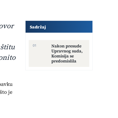
Dodatni sadržaj članka
govor
Sadržaj
štitu
Nakon presude
Upravnog suda,
onito
Komisija se
predomislila
abavku
što je