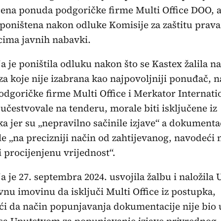
ena ponuda podgoričke firme Multi Office DOO, al
poništena nakon odluke Komisije za zaštitu prava
ima javnih nabavki.
a je poništila odluku nakon što se Kastex žalila na
 za koje nije izabrana kao najpovoljniji ponuđač, 
odgoričke firme Multi Office i Merkator Internati
 učestvovale na tenderu, morale biti isključene iz
a jer su „nepravilno sačinile izjave“ a dokumenta
e „na precizniji način od zahtijevanog, navodeći 
 i procijenjenu vrijednost“.
a je 27. septembra 2024. usvojila žalbu i naložila 
vnu imovinu da isključi Multi Office iz postupka,
i da način popunjavanja dokumentacije nije bio 