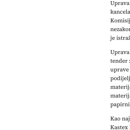
Uprava 
kancela
Komisij
nezakon
je istr
Uprava 
tender 
uprave 
podijel
materij
materij
papirni
Kao naj
Kastex 