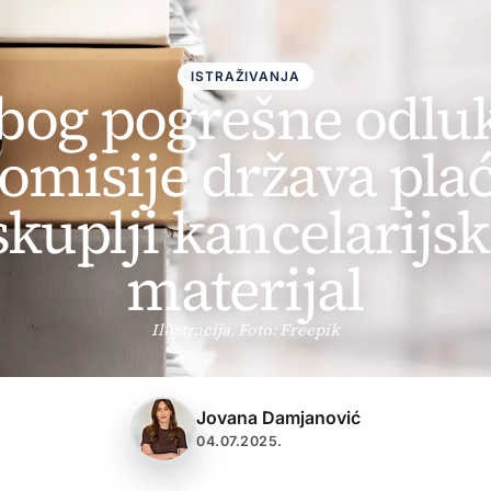
ISTRAŽIVANJA
bog pogrešne odlu
omisije država pla
skuplji kancelarijsk
materijal
Ilustracija. Foto: Freepik
Jovana Damjanović
04.07.2025.