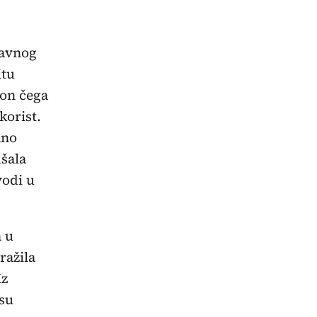
ravnog
itu
kon čega
korist.
ano
ušala
vodi u
 u
ražila
Iz
 su