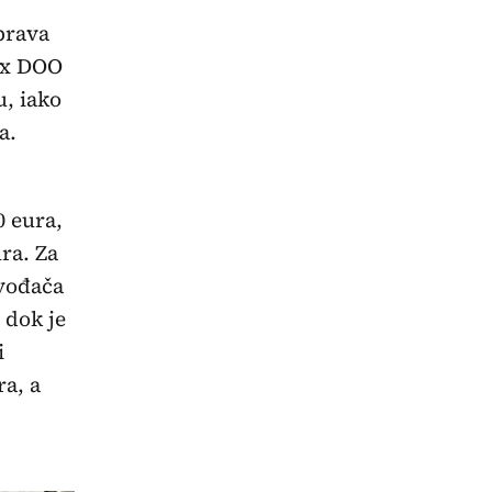
prava
ex DOO
, iako
a.
0 eura,
ura. Za
zvođača
 dok je
i
ra, a