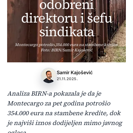
odobreni
direktoru i šefu
sindikata
Montecargo potrošio 354.000 eura na stambene kredite.
Foto: BIRN/Samir Kajošević
Samir Kajošević
21.11.2025.
Analiza BIRN-a pokazala je da je
Montecargo za pet godina potrošio
354.000 eura na stambene kredite, dok
je najviši iznos dodijeljen mimo javnog
oglasa.