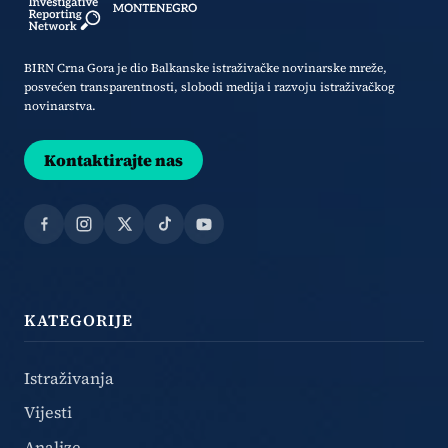
BIRN Crna Gora je dio Balkanske istraživačke novinarske mreže,
posvećen transparentnosti, slobodi medija i razvoju istraživačkog
novinarstva.
Kontaktirajte nas
Facebook
Instagram
X
TikTok
YouTube
KATEGORIJE
Istraživanja
Vijesti
Analize