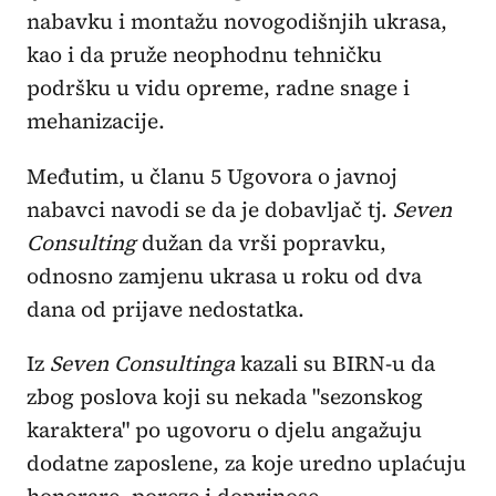
nabavku i montažu novogodišnjih ukrasa,
kao i da pruže neophodnu tehničku
podršku u vidu opreme, radne snage i
mehanizacije.
Međutim, u članu 5 Ugovora o javnoj
nabavci navodi se da je dobavljač tj.
Seven
Consulting
dužan da vrši popravku,
odnosno zamjenu ukrasa u roku od dva
dana od prijave nedostatka.
Iz
Seven Consultinga
kazali su BIRN-u da
zbog poslova koji su nekada "sezonskog
karaktera" po ugovoru o djelu angažuju
dodatne zaposlene, za koje uredno uplaćuju
honorare, poreze i doprinose.