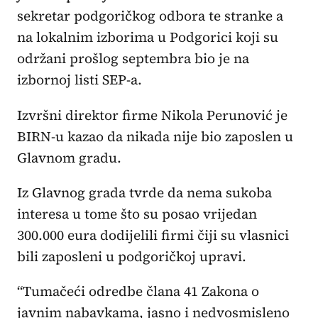
sekretar podgoričkog odbora te stranke a
na lokalnim izborima u Podgorici koji su
održani prošlog septembra bio je na
izbornoj listi SEP-a.
Izvršni direktor firme Nikola Perunović je
BIRN-u kazao da nikada nije bio zaposlen u
Glavnom gradu.
Iz Glavnog grada tvrde da nema sukoba
interesa u tome što su posao vrijedan
300.000 eura dodijelili firmi čiji su vlasnici
bili zaposleni u podgoričkoj upravi.
“Tumačeći odredbe člana 41 Zakona o
javnim nabavkama, jasno i nedvosmisleno