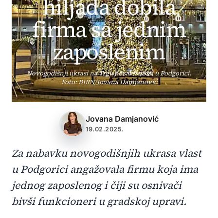
hiljada dobila
firma sa jednim
zaposlenim
Novogodišnji ukrasi na Trgu nezavisnosti u Podgorici.
Foto: BIRN/Jovana Damjanović
Jovana Damjanović
19.02.2025.
Za nabavku novogodišnjih ukrasa vlast
u Podgorici angažovala firmu koja ima
jednog zaposlenog i čiji su osnivači
bivši funkcioneri u gradskoj upravi.