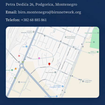
Petra Dedića 26, Podgorica, Montenegro
Email:
birn.montenegro@birnnetwork.org
Telefon:
+382 68 885 861