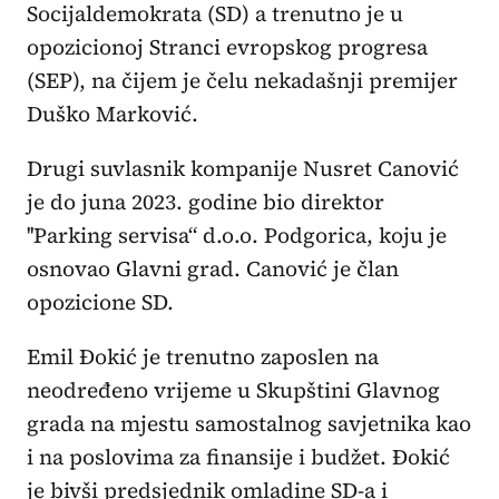
Socijaldemokrata (SD) a trenutno je u
opozicionoj Stranci evropskog progresa
(SEP), na čijem je čelu nekadašnji premijer
Duško Marković.
Drugi suvlasnik kompanije Nusret Canović
je do juna 2023. godine bio direktor
''Parking servisa“ d.o.o. Podgorica, koju je
osnovao Glavni grad. Canović je član
opozicione SD.
Emil Đokić je trenutno zaposlen na
neodređeno vrijeme u Skupštini Glavnog
grada na mjestu samostalnog savjetnika kao
i na poslovima za finansije i budžet. Đokić
je bivši predsjednik omladine SD-a i