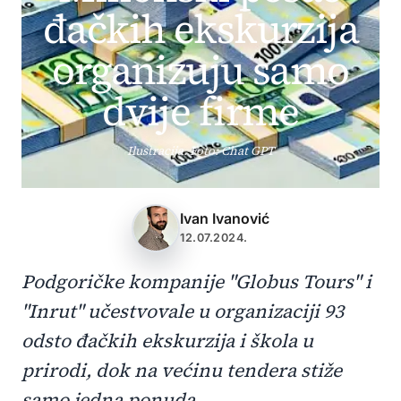
đačkih ekskurzija
organizuju samo
dvije firme
Ilustracija. Foto: Chat GPT
Ivan Ivanović
12.07.2024.
Podgoričke kompanije "Globus Tours" i
"Inrut" učestvovale u organizaciji 93
odsto đačkih ekskurzija i škola u
prirodi, dok na većinu tendera stiže
samo jedna ponuda.