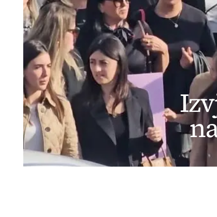
Izv
na