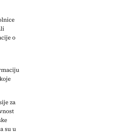
olnice
li
cije o
ormaciju
koje
ije za
avnost
ske
da su u