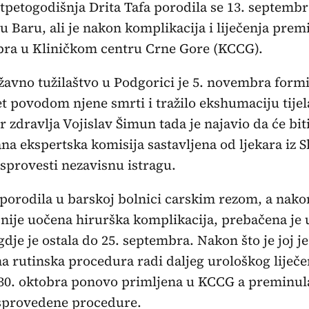
tpetogodišnja Drita Tafa porodila se 13. septembr
 u Baru, ali je nakon komplikacija i liječenja prem
ra u Kliničkom centru Crne Gore (KCCG).
žavno tužilaštvo u Podgorici je 5. novembra form
 povodom njene smrti i tražilo ekshumaciju tijel
r zdravlja Vojislav Šimun tada je najavio da će bit
na ekspertska komisija sastavljena od ljekara iz S
 sprovesti nezavisnu istragu.
 porodila u barskoj bolnici carskim rezom, a nakon
nije uočena hirurška komplikacija, prebačena je 
dje je ostala do 25. septembra. Nakon što je joj je
a rutinska procedura radi daljeg urološkog liječe
 30. oktobra ponovo primljena u KCCG a preminul
sprovedene procedure.