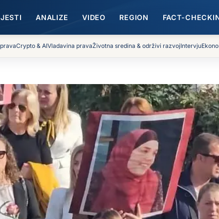
IJESTI
ANALIZE
VIDEO
REGION
FACT-CHECKI
 prava
Crypto & AI
Vladavina prava
Životna sredina & održivi razvoj
Intervju
Ekono