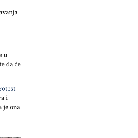
javanja
e
e u
te da će
rotest
a i
a je ona