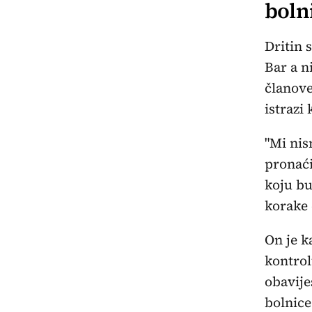
boln
Dritin 
Bar a n
članove
istrazi
"Mi nis
pronaći
koju bu
korake 
On je k
kontrol
obavije
bolnice