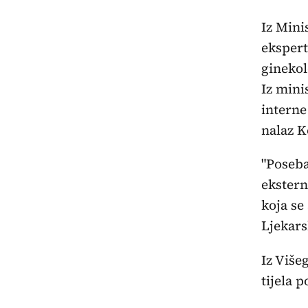
Iz Mini
ekspert
ginekol
Iz mini
interne
nalaz K
"Poseba
ekstern
koja se
Ljekars
Iz Više
tijela 