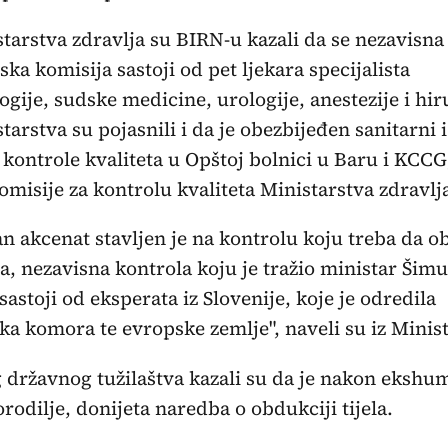
starstva zdravlja su BIRN-u kazali da se nezavisna
ska komisija sastoji od pet ljekara specijalista
ogije, sudske medicine, urologije, anestezije i hir
starstva su pojasnili i da je obezbijeđen sanitarni i
 kontrole kvaliteta u Opštoj bolnici u Baru i KCCG,
omisije za kontrolu kvaliteta Ministarstva zdravlj
n akcenat stavljen je na kontrolu koju treba da o
a, nezavisna kontrola koju je tražio ministar Šimu
 sastoji od eksperata iz Slovenije, koje je odredila
ka komora te evropske zemlje", naveli su iz Minist
g državnog tužilaštva kazali su da je nakon ekshu
porodilje, donijeta naredba o obdukciji tijela.