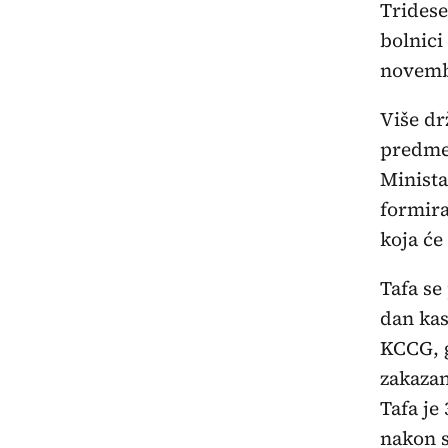
Tridese
bolnici
novemb
Više dr
predmet
Minista
formira
koja će
Tafa se
dan kas
KCCG, g
zakazan
Tafa je
nakon 