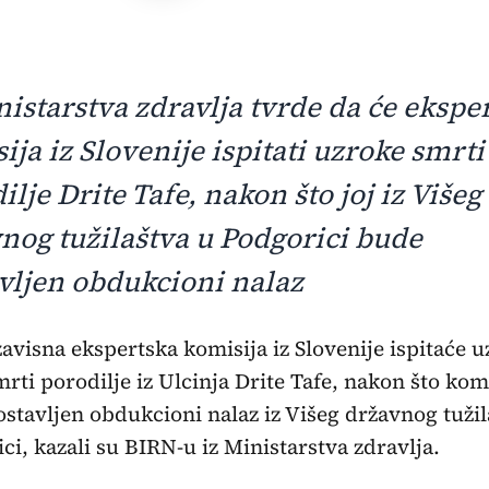
nistarstva zdravlja tvrde da će ekspe
ija iz Slovenije ispitati uzroke smrti
ilje Drite Tafe, nakon što joj iz Višeg
nog tužilaštva u Podgorici bude
vljen obdukcioni nalaz
zavisna ekspertska komisija iz Slovenije ispitaće 
mrti porodilje iz Ulcinja Drite Tafe, nakon što komi
stavljen obdukcioni nalaz iz Višeg državnog tužil
ci, kazali su BIRN-u iz Ministarstva zdravlja.