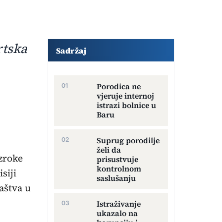
Dodatni sadržaj članka
rtska
Sadržaj
Porodica ne
vjeruje internoj
istrazi bolnice u
Baru
Suprug porodilje
želi da
uzroke
prisustvuje
kontrolnom
siji
saslušanju
aštva u
Istraživanje
ukazalo na