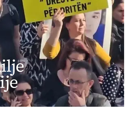
ilje
ije