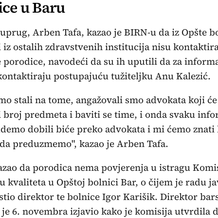
ice u Baru
suprug, Arben Tafa, kazao je BIRN-u da iz Opšte b
i iz ostalih zdravstvenih institucija nisu kontaktira
 porodice, navodeći da su ih uputili da za informa
 kontaktiraju postupajuću tužiteljku Anu Kalezić.
mo stali na tome, angažovali smo advokata koji će
 broj predmeta i baviti se time, i onda svaku inf
demo dobili biće preko advokata i mi ćemo znati 
da preduzmemo", kazao je Arben Tafa.
azao da porodica nema povjerenja u istragu Komis
u kvaliteta u Opštoj bolnici Bar, o čijem je radu j
stio direktor te bolnice Igor Karišik. Direktor bar
 je 6. novembra izjavio kako je komisija utvrdila 