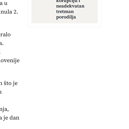
korupciju i
a u
neadekvatan
inula 2.
tretman
porodilja
iralo
a.
i
lovenije
 što je
u
nja,
a je dan