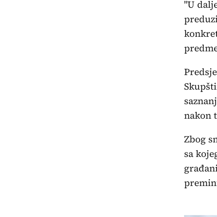
"U dalj
preduzi
konkret
predmet
Predsje
Skupšti
saznanj
nakon t
Zbog sm
sa koje
građani
premin