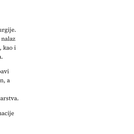
urgije.
 nalaz
 kao i
a.
bavi
n, a
arstva.
macije