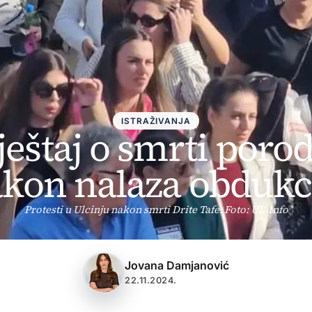
ISTRAŽIVANJA
ještaj o smrti porod
kon nalaza obdukc
Protesti u Ulcinju nakon smrti Drite Tafe. Foto: UL-Info
Jovana Damjanović
22.11.2024.