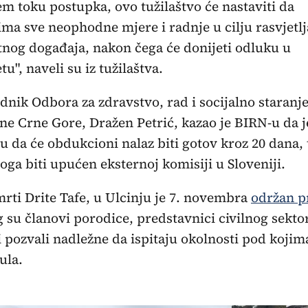
em toku postupka, ovo tužilaštvo će nastaviti da
ma sve neophodne mjere i radnje u cilju rasvjetl
nog događaja, nakon čega će donijeti odluku u
u", naveli su iz tužilaštva.
dnik Odbora za zdravstvo, rad i socijalno staranj
ne Crne Gore, Dražen Petrić, kazao je BIRN-u da j
u da će obdukcioni nalaz biti gotov kroz 20 dana, 
oga biti upućen eksternoj komisiji u Sloveniji.
rti Drite Tafe, u Ulcinju je 7. novembra
održan p
g su članovi porodice, predstavnici civilnog sektor
 pozvali nadležne da ispitaju okolnosti pod kojim
ula.