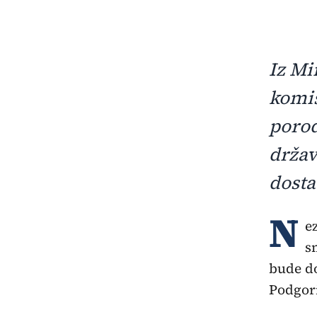
Iz Mi
komis
porod
držav
dosta
N
e
s
bude do
Podgori