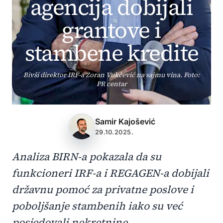
agencija dobijali
grantove i
stambene kredite
Bivši direktor IRF-a Zoran Vukčević na sajmu vina. Foto:
PR centar
Samir Kajošević
29.10.2025.
Analiza BIRN-a pokazala da su
funkcioneri IRF-a i REGAGEN-a dobijali
državnu pomoć za privatne poslove i
poboljšanje stambenih iako su već
posjedovali nekretnine