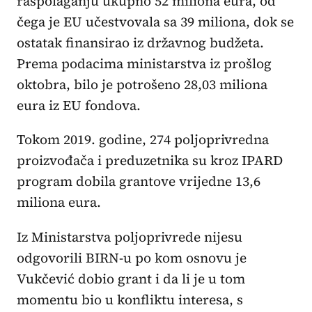
raspolaganju ukupno 52 miliona eura, od
čega je EU učestvovala sa 39 miliona, dok se
ostatak finansirao iz državnog budžeta.
Prema podacima ministarstva iz prošlog
oktobra, bilo je potrošeno 28,03 miliona
eura iz EU fondova.
Tokom 2019. godine, 274 poljoprivredna
proizvođača i preduzetnika su kroz IPARD
program dobila grantove vrijedne 13,6
miliona eura.
Iz Ministarstva poljoprivrede nijesu
odgovorili BIRN-u po kom osnovu je
Vukčević dobio grant i da li je u tom
momentu bio u konfliktu interesa, s