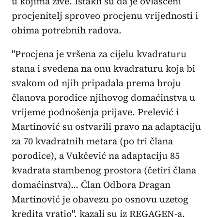
u kojima žive. Istakli su da je ovlašćeni
procjenitelj sproveo procjenu vrijednosti i
obima potrebnih radova.
"Procjena je vršena za cijelu kvadraturu
stana i svedena na onu kvadraturu koja bi
svakom od njih pripadala prema broju
članova porodice njihovog domaćinstva u
vrijeme podnošenja prijave. Prelević i
Martinović su ostvarili pravo na adaptaciju
za 70 kvadratnih metara (po tri člana
porodice), a Vukčević na adaptaciju 85
kvadrata stambenog prostora (četiri člana
domaćinstva)... Član Odbora Dragan
Martinović je obavezu po osnovu uzetog
kredita vratio", kazali su iz REGAGEN-a.