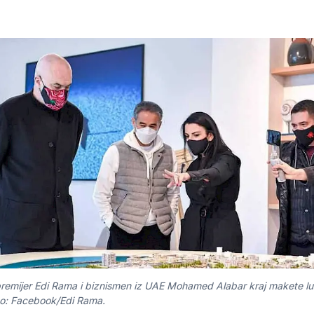
premijer Edi Rama i biznismen iz UAE Mohamed Alabar kraj makete lu
to: Facebook/Edi Rama.