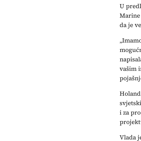
U pred
Marine 
da je v
„Imamo 
mogućno
napisal
vašim i
pojašnj
Holands
svjetsk
i za pr
projekt
Vlada j