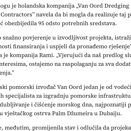
logu je holandska kompanija „Van Oord Dredging
Contractors” navela da bi mogla da realizuje taj p
eć obezbijedila 95 odsto potrebnih sredstava.
snažno povjerenje u izvodljivost projekta, istraž
sti finansiranja i uspjeli da pronađemo rješenje”
a je kompanija Rami. „Vjerujući da naš predlog sl
nteresima, ostajemo na raspolaganju za sva doda
enja.”
ki pomorski izvođač Van Oord jedan je od vodeć
ih specijalista za izgradnju pomorske infrastruktu
odubljivanje i čišćenje morskog dna, najpoznatiji 
u vještačkog ostrva Palm Džumeira u Dubaiju.
e, međutim, promijenila stav i odlučila da projeka