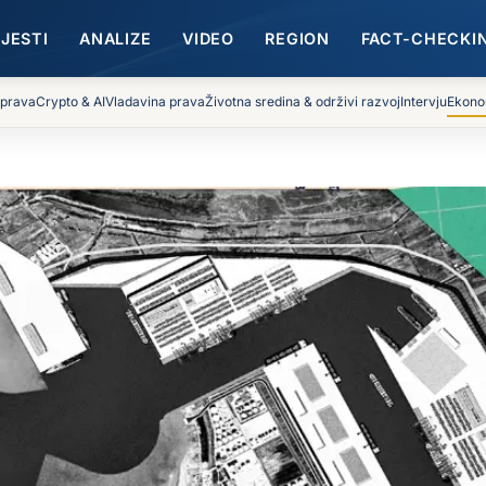
IJESTI
ANALIZE
VIDEO
REGION
FACT-CHECKI
 prava
Crypto & AI
Vladavina prava
Životna sredina & održivi razvoj
Intervju
Ekono