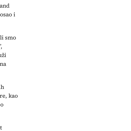
 and
osao i
ili smo
,
uži
tna
ih
re, kao
po
t