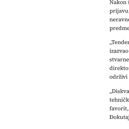
Nakon š
prijavu
neravn
predmet
„Tende
izazvao
stvarne
direkto
održivi
„Diskva
tehničk
favorit
Đokutaj