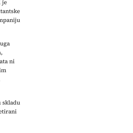
 je
ltantske
mpaniju
luga
,
ata ni
tim
i
u skladu
etirani