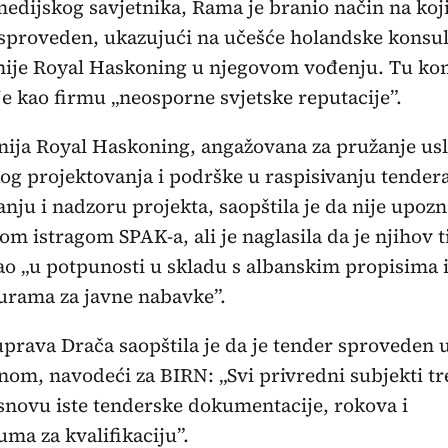
edijskog savjetnika, Rama je branio način na koji
sproveden, ukazujući na učešće holandske konsu
ije Royal Haskoning u njegovom vođenju. Tu ko
je kao firmu „neosporne svjetske reputacije”.
ija Royal Haskoning, angažovana za pružanje us
og projektovanja i podrške u raspisivanju tendera
nju i nadzoru projekta, saopštila je da nije upozn
om istragom SPAK-a, ali je naglasila da je njihov 
o „u potpunosti u skladu s albanskim propisima 
urama za javne nabavke”.
prava Drača saopštila je da je tender sproveden 
nom, navodeći za BIRN: „Svi privredni subjekti tr
snovu iste tenderske dokumentacije, rokova i
juma za kvalifikaciju”.