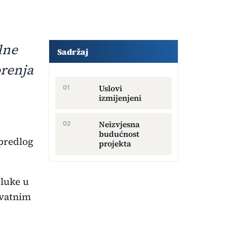
Dodatni sadržaj članka
lne
Sadržaj
orenja
Uslovi
izmijenjeni
Neizvjesna
budućnost
 predlog
projekta
 luke u
ivatnim