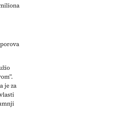
 miliona
sporova
užio
vom”.
 je za
vlasti
sumnji