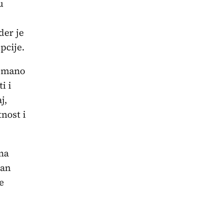
u
der je
pcije.
Romano
i i
j,
nost i
ma
dan
e