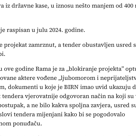
ra iz državne kase, u iznosu nešto manjem od 400
je raspisan u julu 2024. godine.
e projekat zamrznut, a tender obustavljen usred 
bi.
 ove godine Rama je za „blokiranje projekta” opt
vane aktere vođene „ljubomorom i neprijateljst
, dokumenti u koje je BIRN imao uvid ukazuju da
 tendera vjerovatnije odgovoran način na koji su 
postupak, a ne bilo kakva spoljna zavjera, usred 
slovi tendera mijenjani kako bi se pogodovalo
nom ponuđaču.