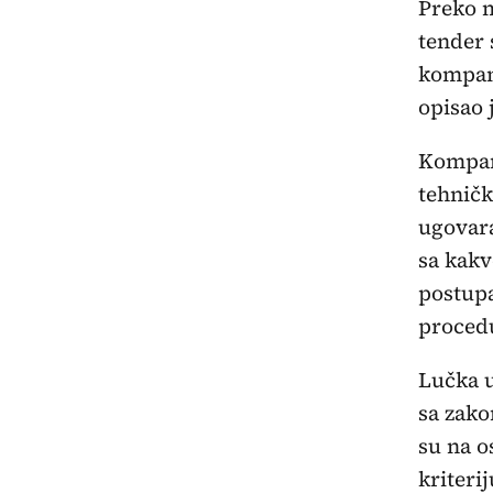
Preko m
tender 
kompan
opisao 
Kompan
tehničk
ugovara
sa kakv
postupa
proced
Lučka u
sa zako
su na o
kriteri