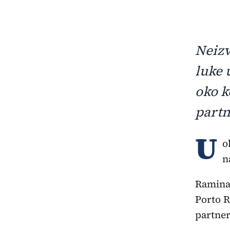
Neizv
luke 
oko k
part
U
o
n
Ramina 
Porto R
partne