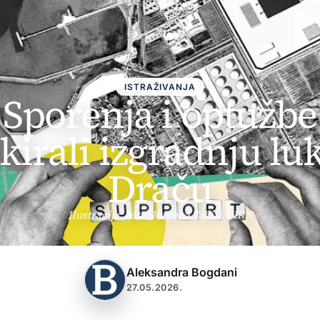
ISTRAŽIVANJA
Sporenja i optužbe
kirali izgradnju lu
Draču
Ilustracija. Foto: Jurgena Tahiri/BIRN
Aleksandra Bogdani
27.05.2026.