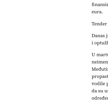
finansi
eura.
Tender 
Danas j
i optuž
U martu
neimeno
Međutim
propast
vodile 
da su u
određe