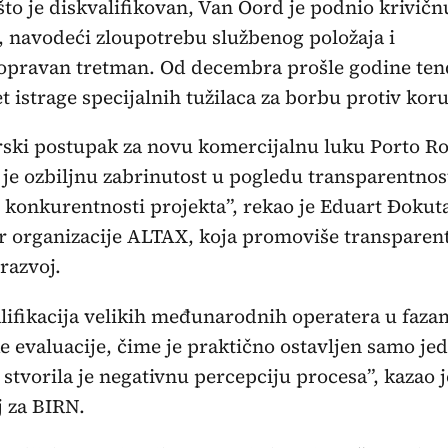
to je diskvalifikovan, Van Oord je podnio krivičn
, navodeći zloupotrebu službenog položaja i
opravan tretman. Od decembra prošle godine ten
 istrage specijalnih tužilaca za borbu protiv koru
rski postupak za novu komercijalnu luku Porto 
 je ozbiljnu zabrinutost u pogledu transparentnost
 konkurentnosti projekta”, rekao je Eduart Đokuta
r organizacije ALTAX, koja promoviše transparent
 razvoj.
lifikacija velikih međunarodnih operatera u faza
e evaluacije, čime je praktično ostavljen samo je
, stvorila je negativnu percepciju procesa”, kazao j
 za BIRN.