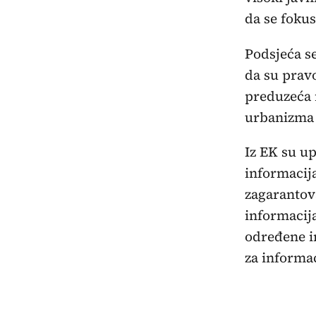
da se fokus
Podsjeća se
da su prav
preduzeća n
urbanizma 
Iz EK su up
informacij
zagarantov
informacija
određene in
za informa