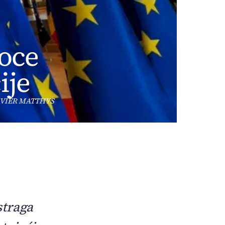
ioce
ije
OLIVIER MATTHYS
straga