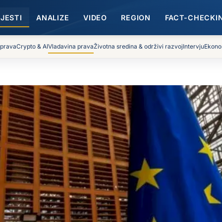
IJESTI
ANALIZE
VIDEO
REGION
FACT-CHECKI
 prava
Crypto & AI
Vladavina prava
Životna sredina & održivi razvoj
Intervju
Ekono