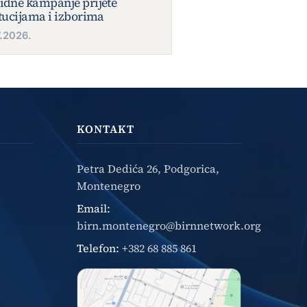
idne kampanje prijete
itucijama i izborima
7.2026.
KONTAKT
Petra Dedića 26, Podgorica,
Montenegro
Email:
birn.montenegro@birnnetwork.org
Telefon:
+382 68 885 861