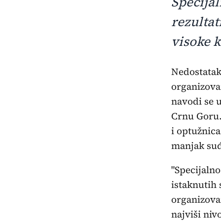
Specijal
rezultat
visoke 
Nedostatak suđenja i konačnih presuda u slučajevima korupcije i
organizova
navodi se u
Crnu Goru. 
i optužnica
manjak suđ
"Specijalno
istaknutih 
organizova
najviši niv