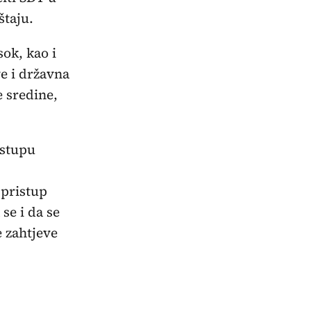
štaju.
sok, kao i
e i državna
e sredine,
istupu
 pristup
se i da se
e zahtjeve