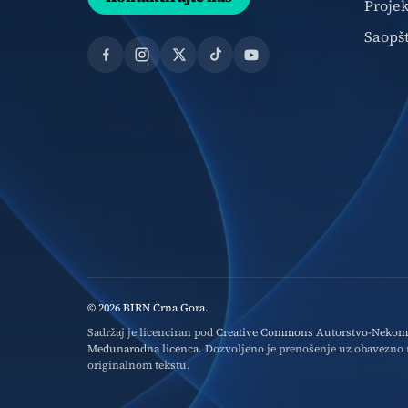
Projek
Saopš
Facebook
Instagram
X
TikTok
YouTube
© 2026 BIRN Crna Gora.
Sadržaj je licenciran pod
Creative Commons Autorstvo-Nekomer
Međunarodna licenca
. Dozvoljeno je prenošenje uz obavezno n
originalnom tekstu.