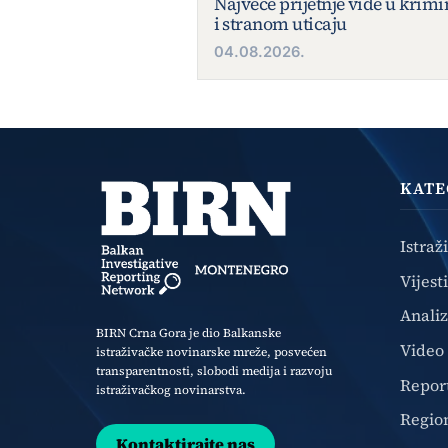
Najveće prijetnje vide u krim
i stranom uticaju
04.08.2026.
KATE
Istraž
Vijesti
Anali
BIRN Crna Gora je dio Balkanske
Video
istraživačke novinarske mreže, posvećen
transparentnosti, slobodi medija i razvoju
Repor
istraživačkog novinarstva.
Regio
Kontaktirajte nas