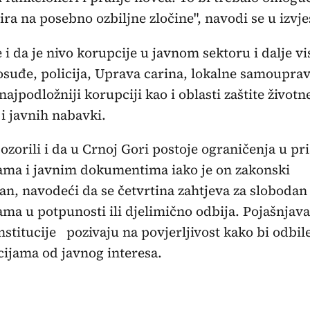
ira na posebno ozbiljne zločine", navodi se u izvje
 i da je nivo korupcije u javnom sektoru i dalje vi
osuđe, policija, Uprava carina, lokalne samouprav
ajpodložniji korupciji kao i oblasti zaštite životn
i javnih nabavki.
ozorili i da u Crnoj Gori postoje ograničenja u pr
ama i javnim dokumentima iako je on zakonski
an, navodeći da se četvrtina zahtjeva za slobodan
ma u potpunosti ili djelimično odbija. Pojašnjava 
stitucije pozivaju na povjerljivost kako bi odbil
cijama od javnog interesa.