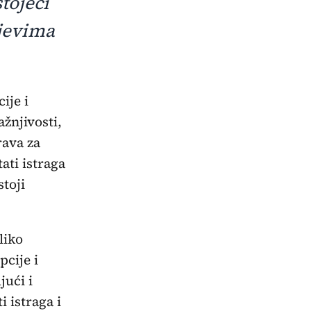
tojeći
ajevima
žnjivosti,
rava za
ati istraga
stoji
liko
pcije i
jući i
 istraga i