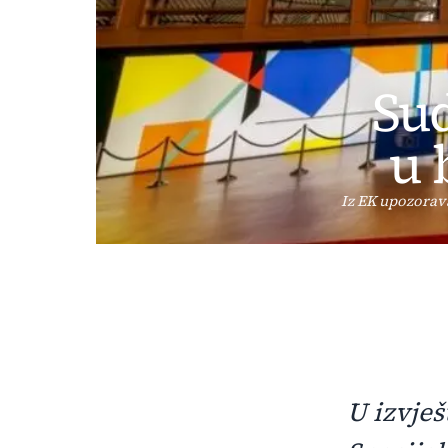
Sud
u 
Iz EK upozorav
U izvješ