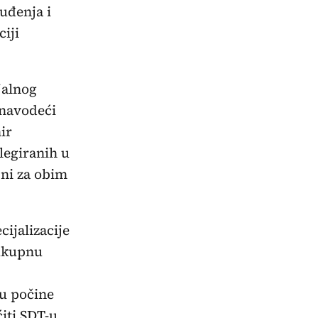
suđenja i
iji
jalnog
 navodeći
ir
elegiranih u
jni za obim
cijalizacije
 ukupnu
ju počine
iti SDT-u