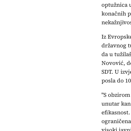
optužnica u
konačnih p
nekažnjivos
Iz Evropske
državnog t
da u tužila
Novović, de
SDT. U izvj
posla do 10
"S obzirom 
unutar kan
efikasnost
ograničena
visoki javn