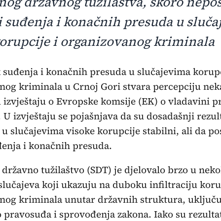
nog državnog tužilaštva, skoro nepos
i suđenja i konačnih presuda u sluč
korupcije i organizovanog kriminala
nog kriminala u Crnoj Gori stvara percepciju neka
 izvještaju o Evropske komsije (EK) o vladavini p
U izvještaju se pojašnjava da su dosadašnji rezult
 u slučajevima visoke korupcije stabilni, ali da po
enja i konačnih presuda.
 državno tužilaštvo (SDT) je djelovalo brzo u neko
slučajeva koji ukazuju na duboku infiltraciju koru
nog kriminala unutar državnih struktura, uključu
o pravosuđa i sprovođenja zakona. Iako su rezultati