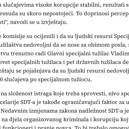
 slučajevima visoke korupcije stabilni, rezultati 
resuda su skoro nepostojeći. To doprinosi percepc
ti“, navodi se u izvještaju.
 komisije su ocijenili i da su ljudski resursi Speci
užilaštva nedovoljni da se nose sa obimom posla,
štvu trenutno radi Glavni specijalni tužilac Vladim
vet specijalnih tužilaca i pet državnih tužilaca d
eštaju se pojašnjava da su ljudski resursi nedovol
0 slučajeva po specijalnom tužiocu.
na složenost istraga koje treba sprovesti, nivo spe
celarije SDT-a je takođe ograničavajući faktor za
. Nedavnim izmjenama zakona nadležnost SDT-a je
 na djela organizovanog kriminala i korupciju ko
i funkcioneri i pranje novca. To bi trebalo omoguć