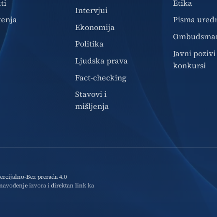
ti
Etika
Intervjui
tenja
Pisma ured
Ekonomija
Ombudsma
Politika
Javni pozivi 
Ljudska prava
konkursi
Fact-checking
Stavovi i
mišljenja
cijalno-Bez prerada 4.0
avođenje izvora i direktan link ka