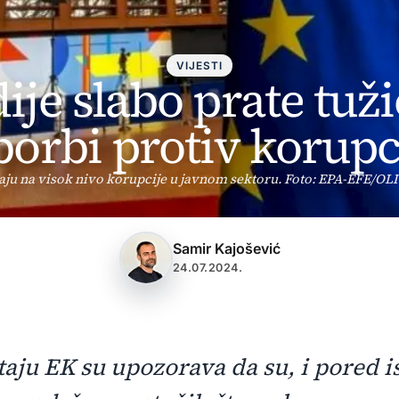
VIJESTI
ije slabo prate tuž
borbi protiv korupc
aju na visok nivo korupcije u javnom sektoru. Foto: EPA-EFE/
Samir Kajošević
24.07.2024.
taju EK su upozorava da su, i pored i