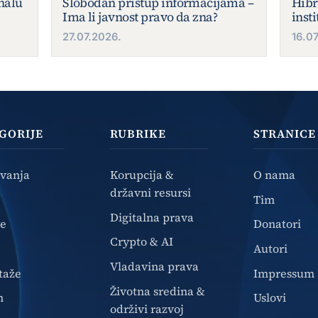
inalu
Slobodan pristup informacijama –
Hibr
Ima li javnost pravo da zna?
inst
27.07.2026.
16.0
GORIJE
RUBRIKE
STRANICE
ivanja
Korupcija &
O nama
državni resursi
Tim
Digitalna prava
ze
Donatori
Crypto & AI
Autori
Vladavina prava
taže
Impressum
Životna sredina &
n
Uslovi
održivi razvoj