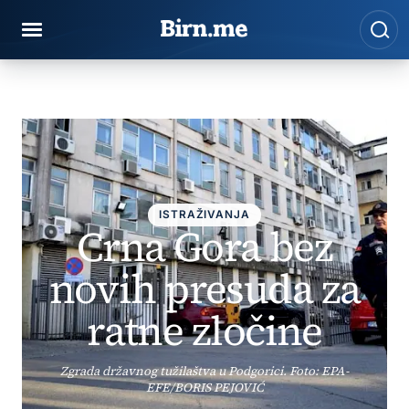
Preskoči na sadržaj
Pre
BIRN
Istraživanja
Crna Gora bez novih presuda za ratne zločine
ISTRAŽIVANJA
Crna Gora bez
novih presuda za
ratne zločine
Zgrada državnog tužilaštva u Podgorici. Foto: EPA-
EFE/BORIS PEJOVIĆ