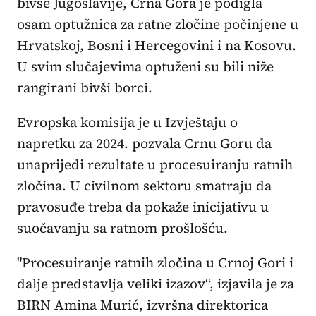
bivše Jugoslavije, Crna Gora je podigla
osam optužnica za ratne zločine počinjene u
Hrvatskoj, Bosni i Hercegovini i na Kosovu.
U svim slučajevima optuženi su bili niže
rangirani bivši borci.
Evropska komisija je u Izvještaju o
napretku za 2024. pozvala Crnu Goru da
unaprijedi rezultate u procesuiranju ratnih
zločina. U civilnom sektoru smatraju da
pravosuđe treba da pokaže inicijativu u
suočavanju sa ratnom prošlošću.
"Procesuiranje ratnih zločina u Crnoj Gori i
dalje predstavlja veliki izazov“, izjavila je za
BIRN Amina Murić, izvršna direktorica