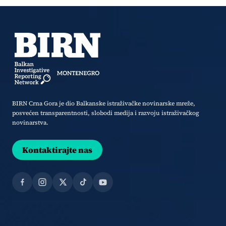
BIRN Crna Gora je dio Balkanske istraživačke novinarske mreže,
posvećen transparentnosti, slobodi medija i razvoju istraživačkog
novinarstva.
Kontaktirajte nas
Facebook
Instagram
X
TikTok
YouTube