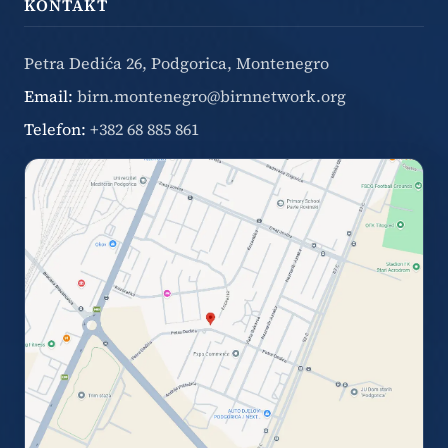
KONTAKT
Petra Dedića 26, Podgorica, Montenegro
Email:
birn.montenegro@birnnetwork.org
Telefon:
+382 68 885 861