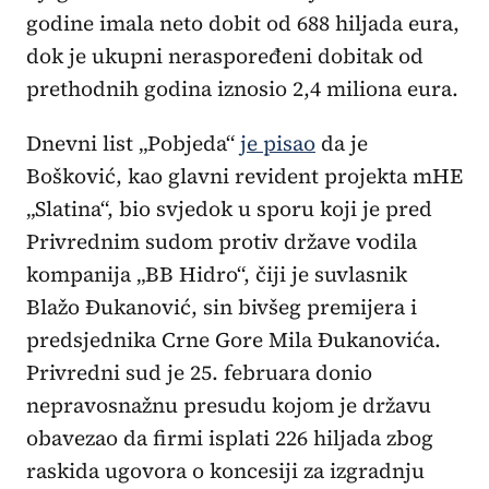
godine imala neto dobit od 688 hiljada eura,
dok je ukupni neraspoređeni dobitak od
prethodnih godina iznosio 2,4 miliona eura.
Dnevni list „Pobjeda“
je pisao
da je
Bošković, kao glavni revident projekta mHE
„Slatina“, bio svjedok u sporu koji je pred
Privrednim sudom protiv države vodila
kompanija „BB Hidro“, čiji je suvlasnik
Blažo Đukanović, sin bivšeg premijera i
predsjednika Crne Gore Mila Đukanovića.
Privredni sud je 25. februara donio
nepravosnažnu presudu kojom je državu
obavezao da firmi isplati 226 hiljada zbog
raskida ugovora o koncesiji za izgradnju