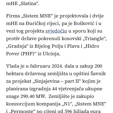
mHE „Slatina“.
Firma „Sistem MNE“ je projektovala i dvije
mHE na Đuričkoj rijeci, pa je Bošković i u
vezi tog projekta
svjedočio
u sporu koji su
protiv države pokrenuli kosovski „Triangle“,
„Gradnja“ iz Bijelog Polja i Plava i „Hidro
Pover (PHP)“ iz Ulcinja.
Vlada je u fabruaru 2024. dala u zakup 200
hektara državnog zemljišta u opštini Šavnik
za projekat „Sinjajevina – part II“ kojim je
planirana izgradnja 44 vjetrenjača ukupne
snage 290.40 MW. Zemljište je zakupio
konzorcijum kompanija „N1“, „Sistem MNE“
i „Permonte“ po cijeni od 596 hiljada eura