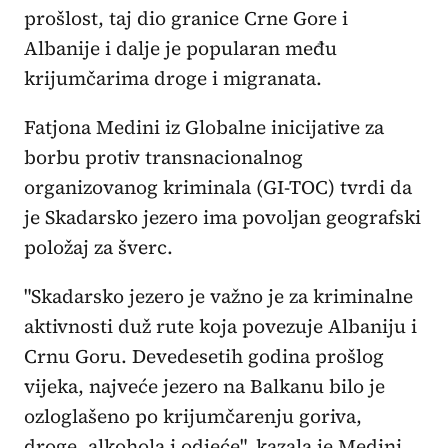
prošlost, taj dio granice Crne Gore i
Albanije i dalje je popularan među
krijumčarima droge i migranata.
Fatjona Medini iz Globalne inicijative za
borbu protiv transnacionalnog
organizovanog kriminala (GI-TOC) tvrdi da
je Skadarsko jezero ima povoljan geografski
položaj za šverc.
"Skadarsko jezero je važno je za kriminalne
aktivnosti duž rute koja povezuje Albaniju i
Crnu Goru. Devedesetih godina prošlog
vijeka, najveće jezero na Balkanu bilo je
ozloglašeno po krijumčarenju goriva,
droge, alkohola i odjeće", kazala je Medini