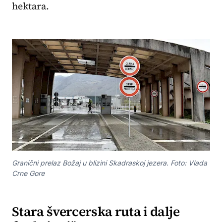
hektara.
Granični prelaz Božaj u blizini Skadraskoj jezera. Foto: Vlada
Crne Gore
Stara švercerska ruta i dalje