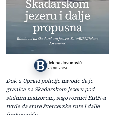
Skadarskom
jezeru i dalje
propusna
Ribolovci na Skadarskom jezeru. Foto:BIRN/Jelena
Jovanović
Jelena Jovanović
20.08.2024.
Dok u Upravi policije navode da je
granica na Skadarskom jezeru pod
stalnim nadzorom, sagovornici BIRN-a
tvrde da stare švercerske rute i dalje
funkcionišu