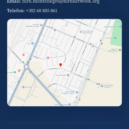
Email:
birn.montenegro@birnnetwork.org
Telefon:
+382 68 885 861