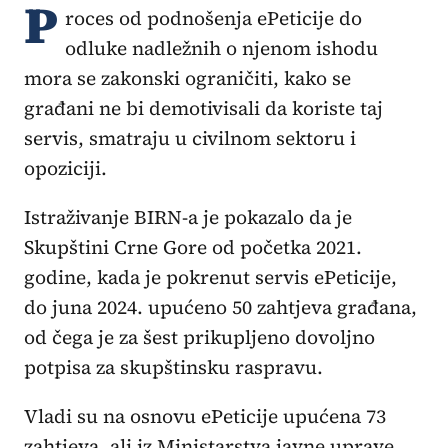
P
roces od podnošenja ePeticije do
odluke nadležnih o njenom ishodu
mora se zakonski ograničiti, kako se
građani ne bi demotivisali da koriste taj
servis, smatraju u civilnom sektoru i
opoziciji.
Istraživanje BIRN-a je pokazalo da je
Skupštini Crne Gore od početka 2021.
godine, kada je pokrenut servis ePeticije,
do juna 2024. upućeno 50 zahtjeva građana,
od čega je za šest prikupljeno dovoljno
potpisa za skupštinsku raspravu.
Vladi su na osnovu ePeticije upućena 73
zahtjeva, ali iz Ministarstva javne uprave,